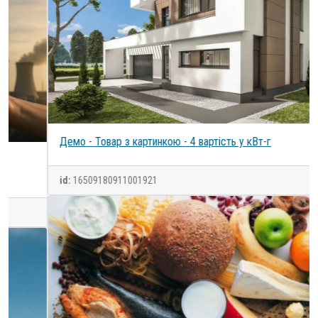
Демо - Товар з картинкою - 4 вартість у кВт-г
id:
16509180911001921