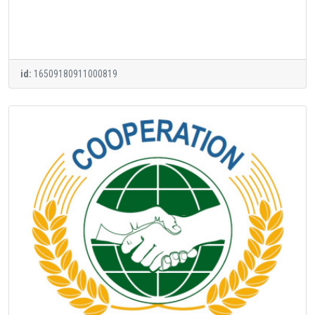
id:
16509180911000819