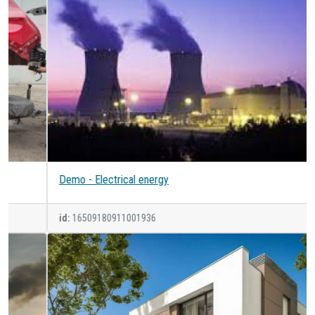
Demo - Electrical energy
id:
16509180911001936