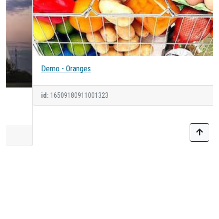
Demo - Oranges
id:
16509180911001323
Последние просмотренные
КАТАЛОГИ
СПРАВОЧНИКИ
О
НОВОСТИ
ПЛАТФОРМЕ
Спрос-
Новости
Полезные
Миссия
Предложение
платформы