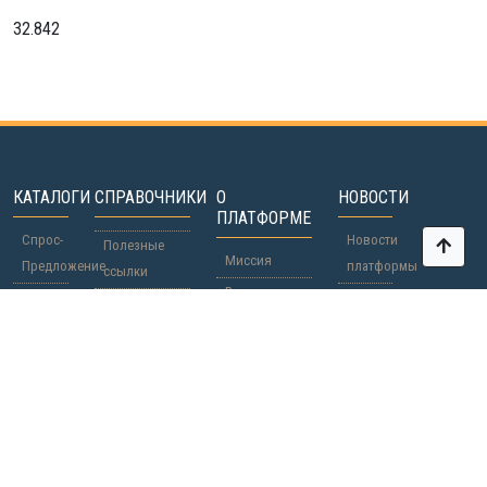
32.842
КАТАЛОГИ
СПРАВОЧНИКИ
О
НОВОСТИ
ПЛАТФОРМЕ
Спрос-
Новости
Полезные
Миссия
Предложение
платформы
ссылки
Вопросы-
Участники
Новости
Паспорта о
Ответы
мира
Страны
гражданстве
Участие
/
Регионы
Сотрудничество
Чёрный
Рекламодателям
список
Документы