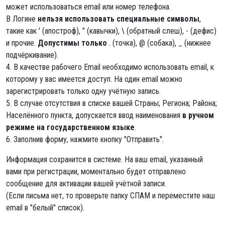
может использоваться email или номер телефона.
В Логине
нельзя использовать специальные символы
,
такие как ' (апостроф), " (кавычки), \ (обратный слеш), - (дефис)
и прочие.
Допустимы только
. (точка), @ (собака), _ (нижнее
подчёркивание).
4. В качестве рабочего Email необходимо использовать email, к
которому у вас имеется доступ. На один email можно
зарегистрировать только одну учётную запись.
5. В случае отсутствия в списке вашей Страны; Региона; Района;
Населённого пункта, допускается ввод наименования
в ручном
режиме на государственном языке
.
6. Заполнив форму, нажмите кнопку "Отправить".
Информация сохранится в системе. На ваш email, указанный
вами при регистрации, моментально будет отправлено
сообщение для активации вашей учётной записи.
(Если письма нет, то проверьте папку СПАМ и переместите наш
email в "белый" список).