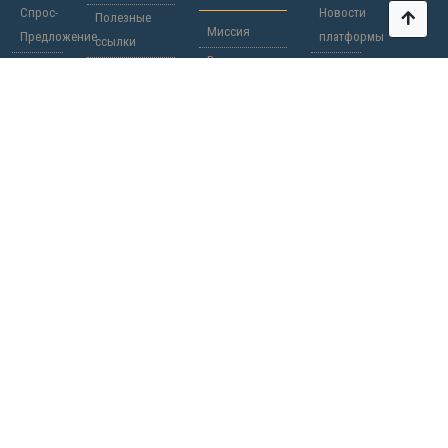
Спрос-
Новости
Полезные
Миссия
Предложение
платформы
ссылки
Вопросы-
Участники
Новости
Паспорта о
Ответы
мира
Страны
гражданстве
Участие
/
Регионы
Сотрудничество
Чёрный
Рекламодателям
список
Документы
КАРТА
Международные
САЙТА
и
ОБРАТНАЯ
Региональные
+380 50
СВЯЗЬ
Информационно-
ГЛАВНАЯ
380 14 56
Маркетинговые
КОНТАКТЫ
Центры "СОТРУДНИЧЕСТВО"