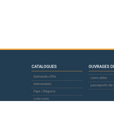
CATALOGUES
OUVRAGES D
Demande-offre
Liens utiles
Intervenants
passeports de 
Pays / Régions
Liste noire