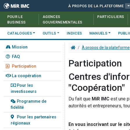
À PROPOS DE LA PLATEFORME
POUR LE
AGENCES
PARTICULIERS
BUSINESS
GOUVERNEMENTALES
CATALOGUES
OUTILS
INDICES
MANUELS
PUBLI
Mission
À propos de la plateforme
FAQ
Participation
Participation
Centres d'info
La coopération
"Coopération"
Pour les
investisseurs
Du fait que
MiR IMC
est une pl
Programme de
autorités et entrepreneurs, to
fidélité
Pour les partenaires
régionaux
En vous inscrivant sur le si