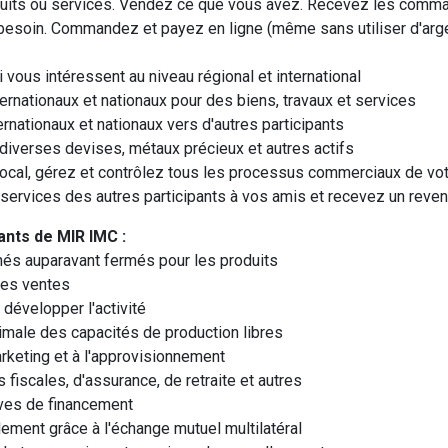
uits ou services. Vendez ce que vous avez. Recevez les comman
besoin. Commandez et payez en ligne (même sans utiliser d'arge
 vous intéressent au niveau régional et international
ernationaux et nationaux pour des biens, travaux et services
ernationaux et nationaux vers d'autres participants
diverses devises, métaux précieux et autres actifs
local, gérez et contrôlez tous les processus commerciaux de vot
ervices des autres participants à vos amis et recevez un revenu
ants de MIR IMC :
hés auparavant fermés pour les produits
les ventes
 développer l'activité
aximale des capacités de production libres
arketing et à l'approvisionnement
 fiscales, d'assurance, de retraite et autres
ives de financement
ement grâce à l'échange mutuel multilatéral