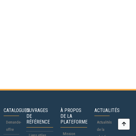
CATALOGUES
OUVRAGES
À PROPOS
ACTUALITÉS
DE
DE LA
RÉFÉRENCE
PLATEFORME
Demande-
Actualités
offre
de la
Mission
Liens utiles