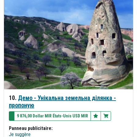
10.
Демо - Унікальна земельна ділянка -
пропоную
9 876,00 Dollar MIR États-Unis USD MIR
Panneau publicitaire:
Je suggère