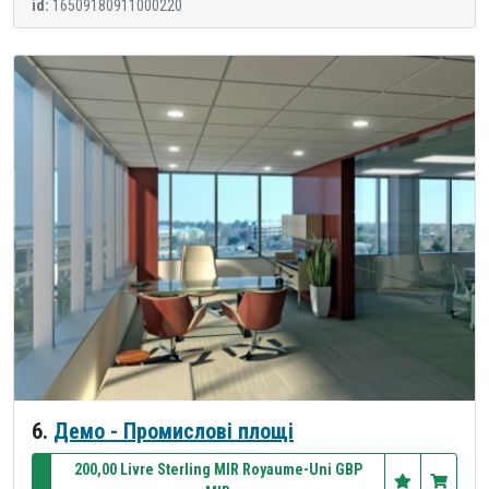
id:
16509180911000220
6.
Демо - Промислові площі
200,00 Livre Sterling MIR Royaume-Uni GBP