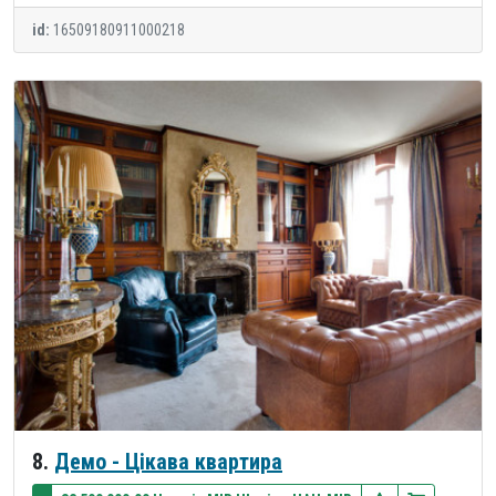
id:
16509180911000218
8.
Демо - Цікава квартира