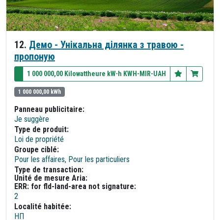
12.
Демо - Унікальна ділянка з травою -
пропоную
1 000 000,00 Kilowattheure kW∙h KWH-MIR-UAH
1 000 000,00 kWh
Panneau publicitaire:
Je suggère
Type de produit:
Loi de propriété
Groupe ciblé:
Pour les affaires, Pour les particuliers
Type de transaction:
Unité de mesure Aria:
ERR: for fld-land-area not signature:
2
Localité habitée:
НП