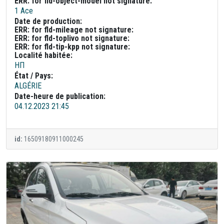
ERR: for fld-object-model not signature:
1 Ace
Date de production:
ERR: for fld-mileage not signature:
ERR: for fld-toplivo not signature:
ERR: for fld-tip-kpp not signature:
Localité habitée:
НП
État / Pays:
ALGÉRIE
Date-heure de publication:
04.12.2023 21:45
id:
16509180911000245