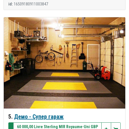
id:
16509180911003847
5.
Демо - Супер гараж
60 000,00 Livre Sterling MIR Royaume-Uni GBP