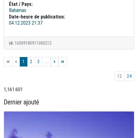
État / Pays:
Bahamas
Date-heure de publication:
04.12.2023 21:37
id:
16509180911000212
1
2
3
...
12
24
1,161.601
Dernier ajouté