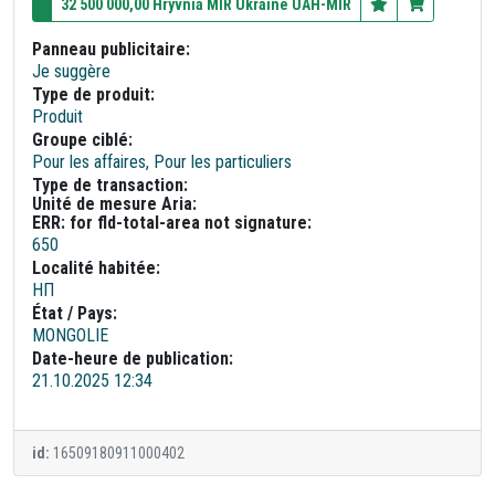
32 500 000,00 Hryvnia MIR Ukraine UAH-MIR
Panneau publicitaire:
Je suggère
Type de produit:
Produit
Groupe ciblé:
Pour les affaires, Pour les particuliers
Type de transaction:
Unité de mesure Aria:
ERR: for fld-total-area not signature:
650
Localité habitée:
НП
État / Pays:
MONGOLIE
Date-heure de publication:
21.10.2025 12:34
id:
16509180911000402