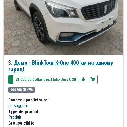
3.
Демо - BlinkTour K-One 400 км на одному
заряді
21 500,00 Dollar des États-Unis USD
104 608,25 kWh
Panneau publicitaire:
Je suggère
Type de produit:
Produit
Groupe ciblé: