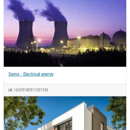
Demo - Electrical energy
id:
16509180911001936