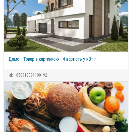
Демо - Товар з картинкою - 4 вартість у кВт-г
id:
16509180911001921