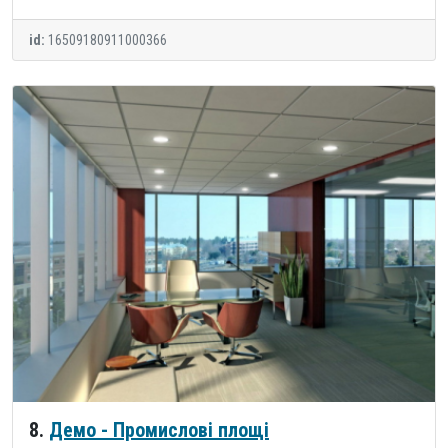
id:
16509180911000366
8.
Демо - Промислові площі