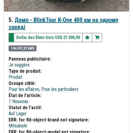
5.
Демо - BlinkTour K-One 400 км на одному
заряді
Dollar des États-Unis USD 21 500,00
104 597,27 kWh
Panneau publicitaire:
Je suggère
Type de produit:
Produit
Groupe ciblé:
Pour les affaires, Pour les particuliers
État de l'article:
1 Nouveau
Statut de l'actif:
Auf Lager
ERR: for fld-object-brand not signature:
Mitsubishi
ERR: for fld-object-model not signature: