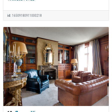
id:
16509180911000218