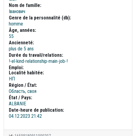
Nom de famille:
Іванович
Genre de la personnalité (db):
homme
Âge, années:
55
Ancienneté:
plus de 5 ans
Durée du travail/relations:
!-el-kind-relationship-main-job-!
Emploi:
Localité habitée:
НП
Région / État:
Область, своя
État / Pays:
ALBANIE
Date-heure de publication:
04.12.2023 21:42
id:
16509180911000207