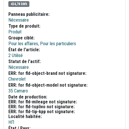
434,78 kWh
Panneau publicitaire:
Nécessaire
Type de produit:
Produit
Groupe ciblé:
Pour les affaires, Pour les particuliers
État de l'article:
2 Utilisé
Statut de l'actif:
Nécessaire
ERR: for fld-object-brand not signature:
Chevrolet
ERR: for fld-object-model not signature:
35 Camaro
Date de production:
ERR: for fld-mileage not signature:
ERR: for fld-toplivo not signature:
ERR: for fld-tip-kpp not signature:
Localité habitée:
НП
État / Pays: