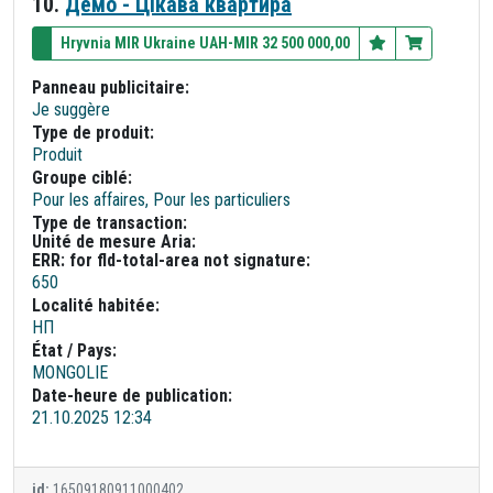
10.
Демо - Цікава квартира
Hryvnia MIR Ukraine UAH-MIR 32 500 000,00
Panneau publicitaire:
Je suggère
Type de produit:
Produit
Groupe ciblé:
Pour les affaires, Pour les particuliers
Type de transaction:
Unité de mesure Aria:
ERR: for fld-total-area not signature:
650
Localité habitée:
НП
État / Pays:
MONGOLIE
Date-heure de publication:
21.10.2025 12:34
id:
16509180911000402