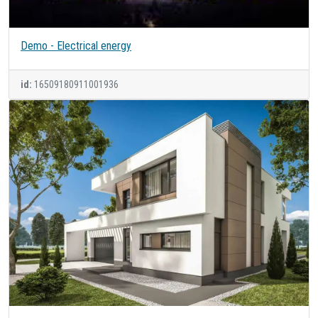
Demo - Electrical energy
id:
16509180911001936