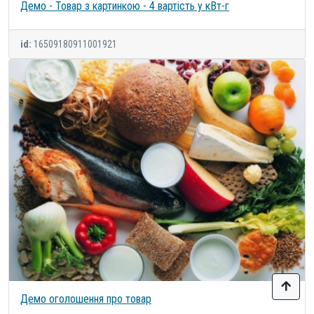
Демо - Товар з картинкою - 4 вартість у кВт-г
id:
16509180911001921
Демо оголошення про товар