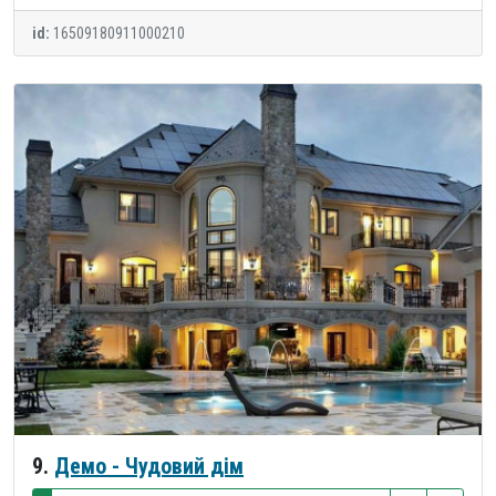
id:
16509180911000210
9.
Демо - Чудовий дім