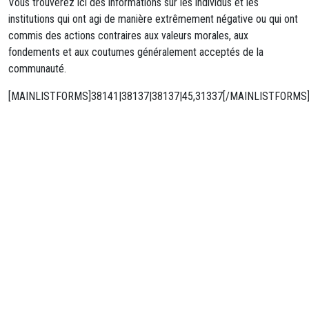
Vous trouverez ici des informations sur les individus et les
institutions qui ont agi de manière extrêmement négative ou qui ont
commis des actions contraires aux valeurs morales, aux
fondements et aux coutumes généralement acceptés de la
communauté.
[MAINLISTFORMS]38141|38137|38137|45,31337[/MAINLISTFORMS