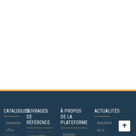
CATALOGUES
OUVRAGES
À PROPOS
ACTUALITÉS
DE
DE LA
RÉFÉRENCE
PLATEFORME
Demande-
Actualités
offre
de la
Mission
Liens utiles