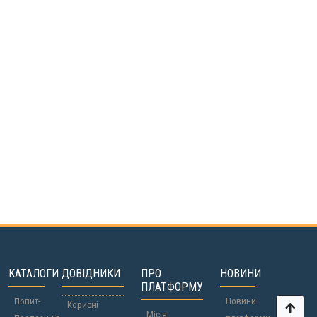
КАТАЛОГИ
ДОВІДНИКИ
ПРО
НОВИНИ
ПЛАТФОРМУ
Попит-
Новини
Корисні
Місія