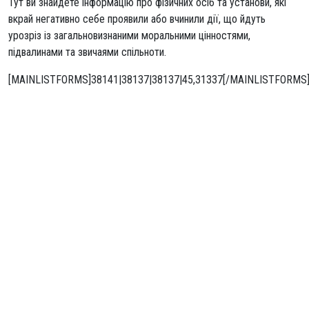
Тут ви знайдете інформацію про фізичних осіб та установи, які
вкрай негативно себе проявили або вчинили дії, що йдуть
урозріз із загальновизнаними моральними цінностями,
підвалинами та звичаями спільноти.
[MAINLISTFORMS]38141|38137|38137|45,31337[/MAINLISTFORMS