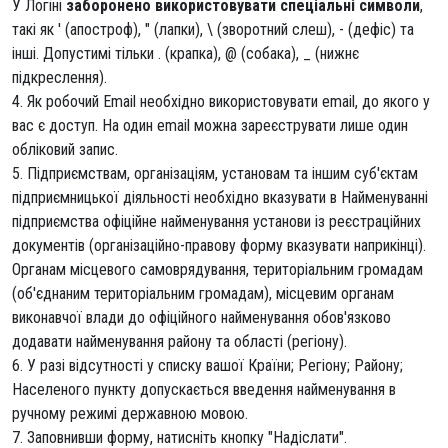
У Логіні
заборонено використовувати спеціальні символи
,
такі як ' (апостроф), " (лапки), \ (зворотний слеш), - (дефіс) та
інші. Допустимі тільки . (крапка), @ (собака), _ (нижнє
підкреслення).
4. Як робочий Email необхідно використовувати email, до якого у
вас є доступ. На один email можна зареєструвати лише один
обліковий запис.
5. Підприємствам, організаціям, установам та іншим суб'єктам
підприємницької діяльності необхідно вказувати в Найменуванні
підприємства офіційне найменування установи із реєстраційних
документів (організаційно-правову форму вказувати наприкінці).
Органам місцевого самоврядування, територіальним громадам
(об'єднаним територіальним громадам), місцевим органам
виконавчої влади до офіційного найменування обов'язково
додавати найменування району та області (регіону).
6. У разі відсутності у списку вашої Країни; Регіону; Району;
Населеного пункту допускається введення найменування в
ручному режимі державною мовою.
7. Заповнивши форму, натисніть кнопку "Надіслати".