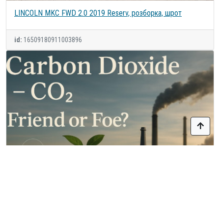
LINCOLN MKC FWD 2.0 2019 Reserv, розборка, шрот
id:
16509180911003896
DEMO - CO2 reduction - REDD+ in Keo Seima Wildlife