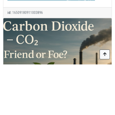
id:
16509180911001936
Демо - Товар з картинкою - 4 вартість у кВт-г
id:
16509180911001921