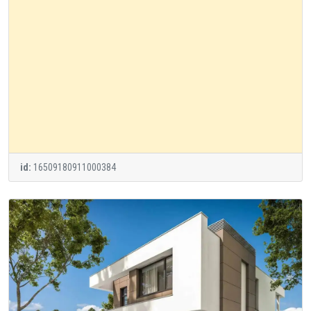
id:
16509180911000384