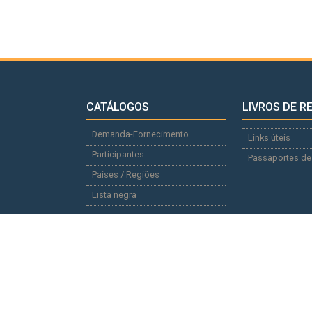
CATÁLOGOS
LIVROS DE R
Demanda-Fornecimento
Links úteis
Participantes
Passaportes de
Países / Regiões
Lista negra
MAPA DO SITE