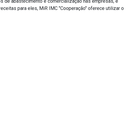
ssos de abastecimento e comercialização nas empresas, e
eitas para eles, MiR IMC "Cooperação" oferece utilizar o