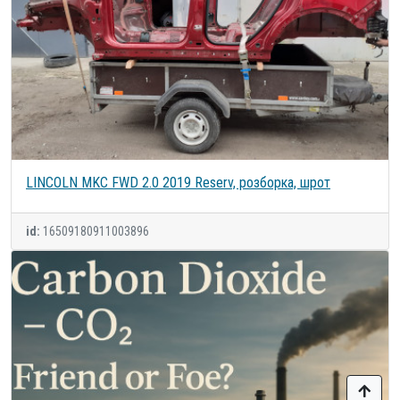
LINCOLN MKC FWD 2.0 2019 Reserv, розборка, шрот
id:
16509180911003896