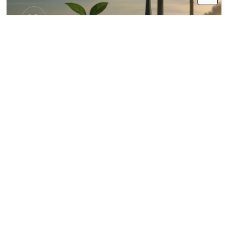
DEMO - CO2 reduction - REDD+ in Keo Seima Wildlife
Sanctuary, Cambodia
id:
16509180911003879