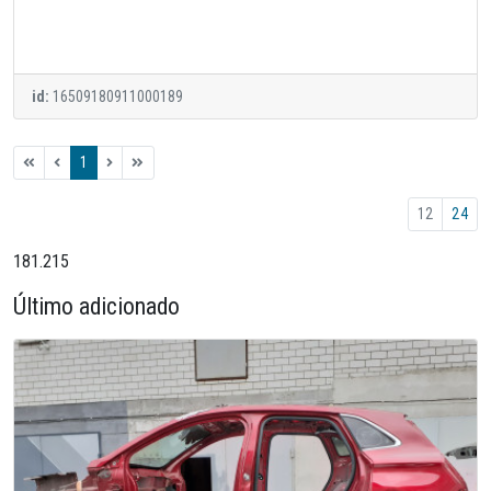
id:
16509180911000189
1
12
24
181.215
Último adicionado