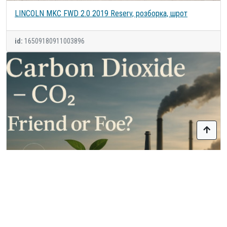
LINCOLN MKC FWD 2.0 2019 Reserv, розборка, шрот
id:
16509180911003896
DEMO - CO2 reduction - REDD+ in Keo Seima Wildlife