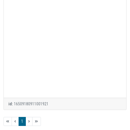
id:
16509180911001921
1