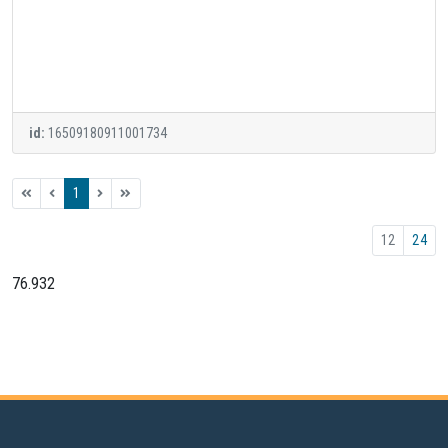
id:
16509180911001734
1
12
24
76.932