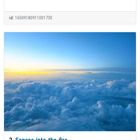
id:
16509180911001730
2.
Senses-into-the-fire