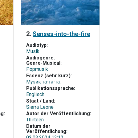
2.
Senses-into-the-fire
Audiotyp:
Musik
Audiogenre:
Genre-Musical:
Popmusik
Essenz (sehr kurz):
Музик та-та-та.
Publikationssprache:
Englisch
Staat / Land:
Sierra Leone
ng:
Autor der Veröffentlichung:
Thirteen
Datum der
Veröffentlichung:
02.03.2024 13:12