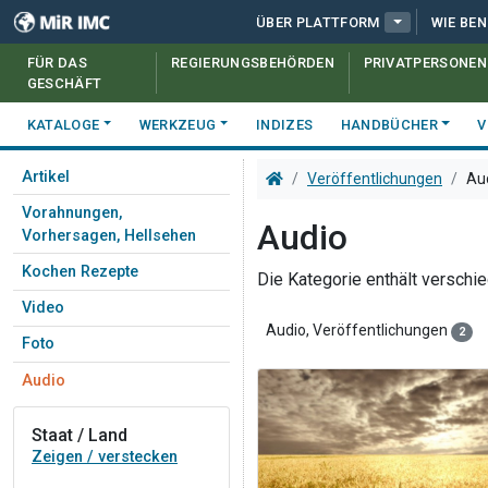
ÜBER PLATTFORM
WIE BE
FÜR DAS
REGIERUNGSBEHÖRDEN
PRIVATPERSONEN
GESCHÄFT
KATALOGE
WERKZEUG
INDIZES
HANDBÜCHER
V
Artikel
Veröffentlichungen
Au
Vorahnungen,
Audio
Vorhersagen, Hellsehen
Kochen Rezepte
Die Kategorie enthält verschie
Video
Audio, Veröffentlichungen
2
Foto
Audio
Staat / Land
Zeigen / verstecken