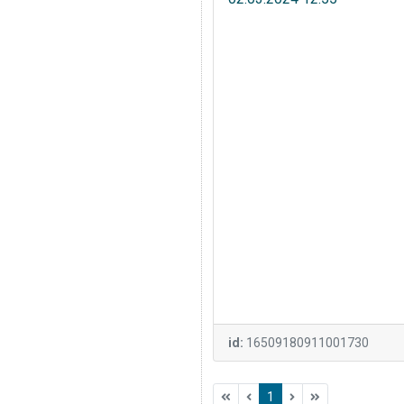
id:
16509180911001730
1