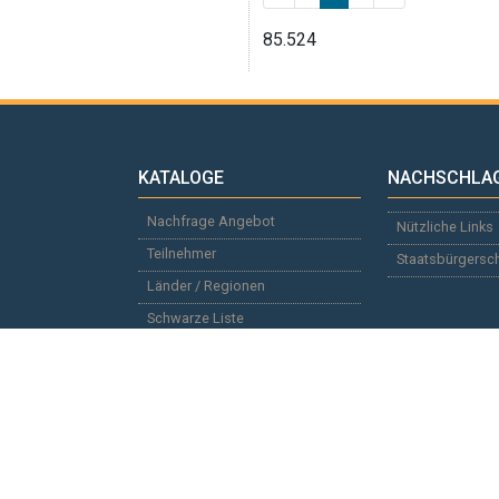
85.524
KATALOGE
NACHSCHLA
Nachfrage Angebot
Nützliche Links
Teilnehmer
Staatsbürgersc
Länder / Regionen
Schwarze Liste
SITEMAP