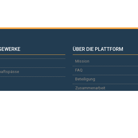
GEWERKE
ÜBER DIE PLATTFORM
Mission
FAQ
haftspässe
Beteiligung
Zusammenarbeit
Werbetreibende
Dokumentation