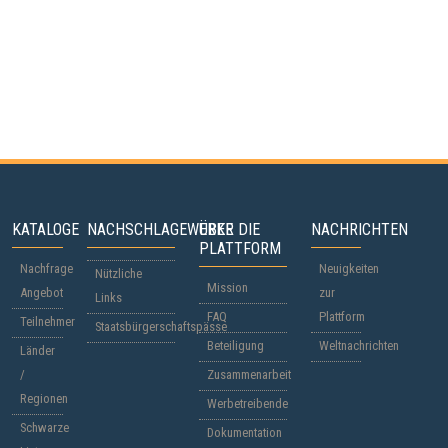
KATALOGE
NACHSCHLAGEWERKE
ÜBER DIE
NACHRICHTEN
PLATTFORM
Nachfrage
Neuigkeiten
Nützliche
Mission
Angebot
zur
Links
FAQ
Plattform
Teilnehmer
Staatsbürgerschaftspässe
Beteiligung
Weltnachrichten
Länder
/
Zusammenarbeit
Regionen
Werbetreibende
Schwarze
Dokumentation