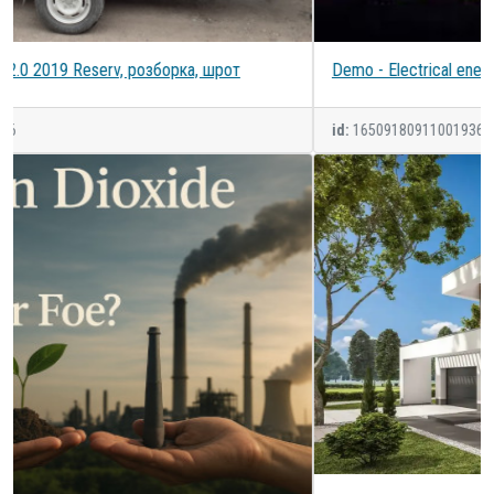
Demo - Electrical energy
id:
16509180911001936