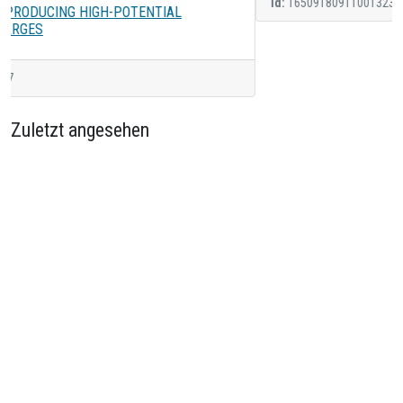
id:
16509180911001323
Zuletzt angesehen