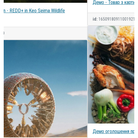
Демо - Товар з картинкою - 4 вартість у кВт-г
id:
16509180911001921
Демо оголошення про товар