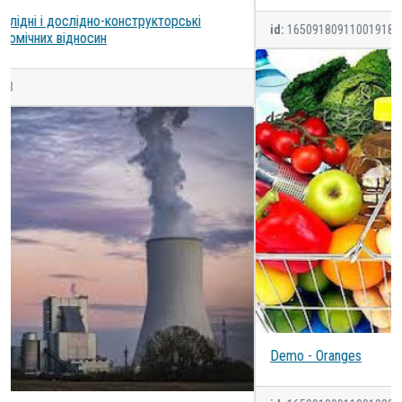
id:
16509180911001918
Demo - Oranges