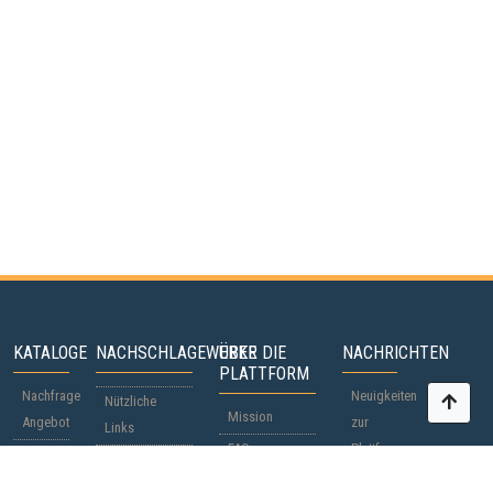
KATALOGE
NACHSCHLAGEWERKE
ÜBER DIE
NACHRICHTEN
PLATTFORM
Nachfrage
Neuigkeiten
Nützliche
Mission
Angebot
zur
Links
FAQ
Plattform
Teilnehmer
Staatsbürgerschaftspässe
Beteiligung
Weltnachrichten
Länder