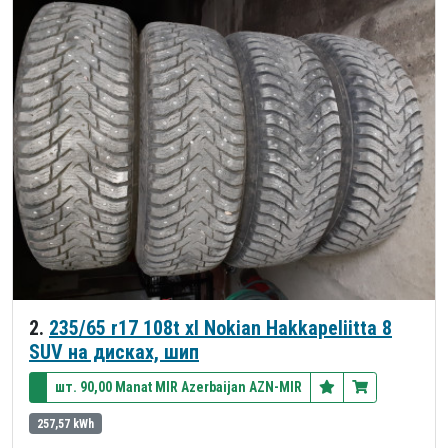
2.
235/65 r17 108t xl Nokian Hakkapeliitta 8
SUV на дисках, шип
шт. 90,00 Manat MIR Azerbaijan AZN-MIR
257,57 kWh