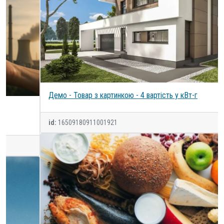
Демо - Товар з картинкою - 4 вартість у кВт-г
id:
16509180911001921