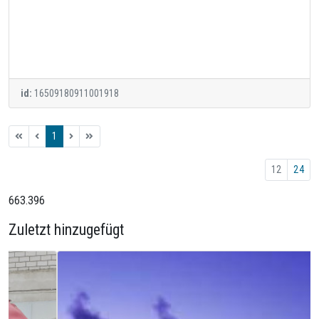
id:
16509180911001918
1
12
24
663.396
Zuletzt hinzugefügt