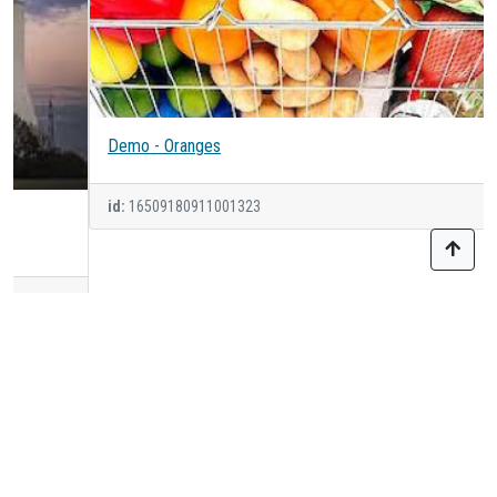
Demo - Oranges
id:
16509180911001323
Zuletzt angesehen
KATALOGE
NACHSCHLAGEWERKE
ÜBER DIE
NACHRICHTEN
PLATTFORM
Nachfrage
Neuigkeiten
Nützliche
Mission
Angebot
zur
Links