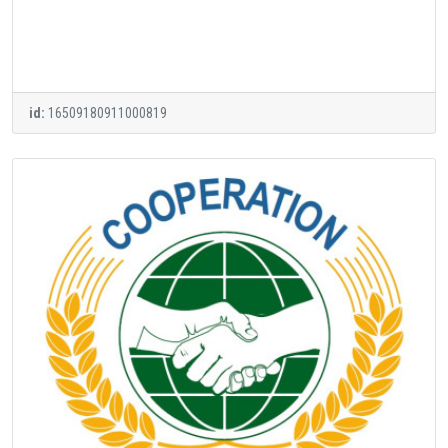
id:
16509180911000819