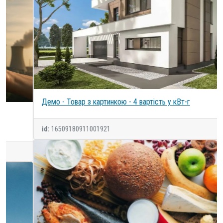
Демо - Товар з картинкою - 4 вартість у кВт-г
id:
16509180911001921