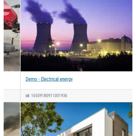
Demo - Electrical energy
id:
16509180911001936