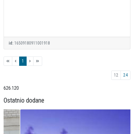
id:
16509180911001918
1
12
24
626.120
Ostatnio dodane