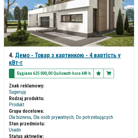
4.
Демо - Товар з картинкою - 4 вартість у
кВт-г
Будівля 625 000,00 Quilowatt-hora kW∙h
Znak reklamowy:
Sugeruję
Rodzaj produktu:
Produkt
Grupa docelowa:
Dla biznesu, Dla osób prywatnych, Do potrzebujących
Stan przedmiotu:
Usado
Status aktywów: