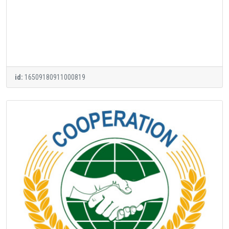
id:
16509180911000819