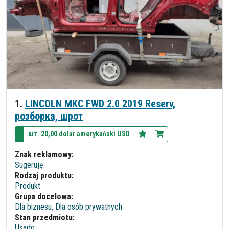
1.
LINCOLN MKC FWD 2.0 2019 Reserv,
розборка, шрот
шт. 20,00 dolar amerykański USD
Znak reklamowy:
Sugeruję
Rodzaj produktu:
Produkt
Grupa docelowa:
Dla biznesu, Dla osób prywatnych
Stan przedmiotu:
Usado