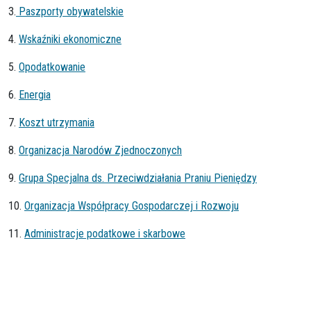
3.
Paszporty obywatelskie
4.
Wskaźniki ekonomiczne
5.
Opodatkowanie
6.
Energia
7.
Koszt utrzymania
8.
Organizacja Narodów Zjednoczonych
9.
Grupa Specjalna ds. Przeciwdziałania Praniu Pieniędzy
10.
Organizacja Współpracy Gospodarczej i Rozwoju
11.
Administracje podatkowe i skarbowe