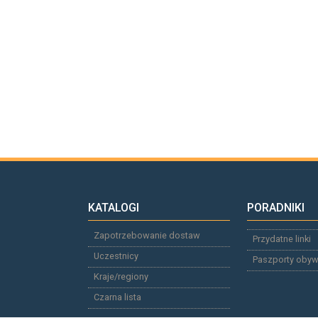
KATALOGI
PORADNIKI
Zapotrzebowanie dostaw
Przydatne linki
Uczestnicy
Paszporty obyw
Kraje/regiony
Czarna lista