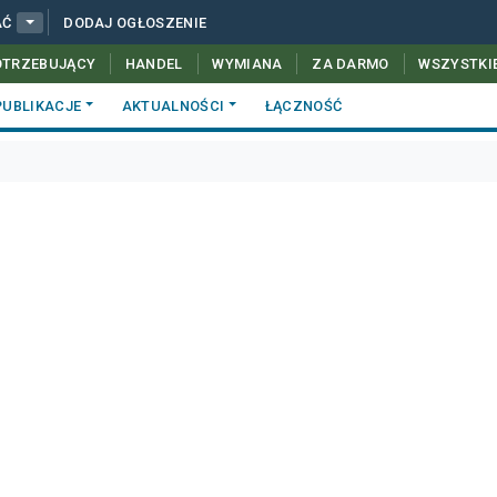
AĆ
DODAJ OGŁOSZENIE
OTRZEBUJĄCY
HANDEL
WYMIANA
ZA DARMO
WSZYSTKI
PUBLIKACJE
AKTUALNOŚCI
ŁĄCZNOŚĆ