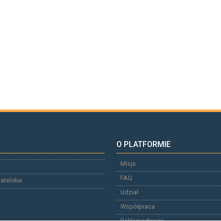
O PLATFORMIE
Misja
FAQ
atelskie
Udział
Współpraca
Reklamodawcy