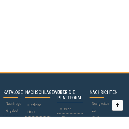
KATALOGE
NACHSCHLAGEWERKE
ÜBER DIE
NACHRICHTEN
PLATTFORM
Nachfrage
Neuigkeiten
Nützliche
Mission
Angebot
zur
Links
FAQ
Plattform
Teilnehmer
Staatsbürgerschaftspässe
Beteiligung
Weltnachrichten
Länder