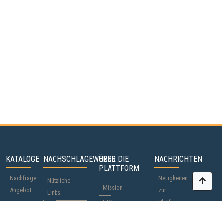
KATALOGE
NACHSCHLAGEWERKE
ÜBER DIE
NACHRICHTEN
PLATTFORM
Nachfrage
Neuigkeiten
Nützliche
Mission
Angebot
zur
Links
FAQ
Plattform
Teilnehmer
Staatsbürgerschaftspässe
Beteiligung
Weltnachrichten
Länder