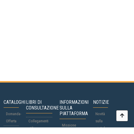
CATALOGHI
LIBRI DI
INFORMAZIONI
NOTIZIE
CONSULTAZIONE
SULLA
PIATTAFORMA
Domanda-
Novità
Offerta
Collegamenti
sulla
Missione
utili
piattaforma
Partecipanti
FAQ