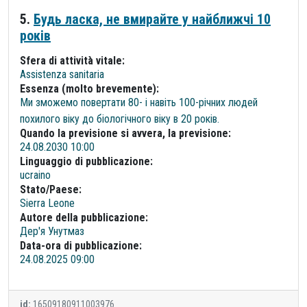
5.
Будь ласка, не вмирайте у найближчі 10
років
Sfera di attività vitale:
Assistenza sanitaria
Essenza (molto brevemente):
Ми зможемо повертати 80- і навіть 100-річних людей
похилого віку до біологічного віку в 20 років.
Quando la previsione si avvera, la previsione:
24.08.2030 10:00
Linguaggio di pubblicazione:
ucraino
Stato/Paese:
Sierra Leone
Autore della pubblicazione:
Дер′я Унутмаз
Data-ora di pubblicazione:
24.08.2025 09:00
id:
16509180911003976