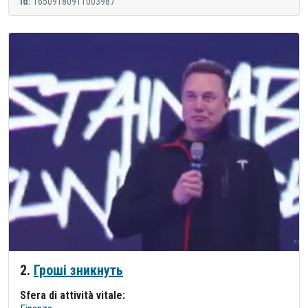
id:
16509180911003987
2.
Гроші зникнуть
Sfera di attività vitale: