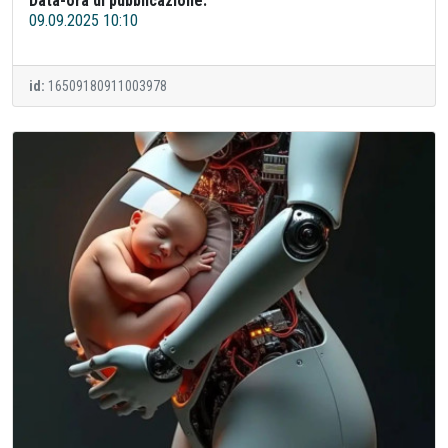
Data-ora di pubblicazione:
09.09.2025 10:10
id:
16509180911003978