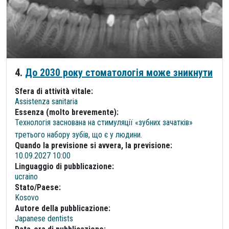
4.
До 2030 року стоматологія може зникнути
Sfera di attività vitale:
Assistenza sanitaria
Essenza (molto brevemente):
Технологія заснована на стимуляції «зубних зачатків»
третього набору зубів, що є у людини.
Quando la previsione si avvera, la previsione:
10.09.2027 10:00
Linguaggio di pubblicazione:
ucraino
Stato/Paese:
Kosovo
Autore della pubblicazione:
Japanese dentists