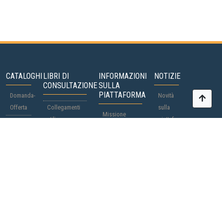
CATALOGHI
LIBRI DI
INFORMAZIONI
NOTIZIE
CONSULTAZIONE
SULLA
PIATTAFORMA
Domanda-
Novità
Offerta
Collegamenti
sulla
Missione
utili
piattaforma
Partecipanti
FAQ
Passaporti di
notizie
Paesi/regioni
Partecipazione
cittadinanza
dal
Lista
Cooperazione
mondo
nera
Inserzionisti
Documentazione