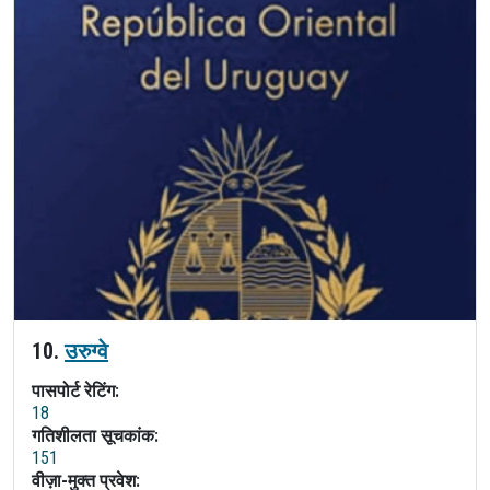
10.
उरुग्वे
पासपोर्ट रेटिंग:
18
गतिशीलता सूचकांक:
151
वीज़ा-मुक्त प्रवेश: