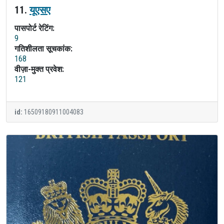
11.
यूएसए
पासपोर्ट रेटिंग:
9
गतिशीलता सूचकांक:
168
वीज़ा-मुक्त प्रवेश:
121
id:
16509180911004083