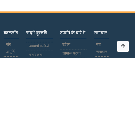
ब्कटलॉग
संदर्भ पुस्तकें
टफॉर्म के बारे में
समाचार
मांग
उद्देश्य
मंच
उपयोगी कड़ियां
आपूर्ति
समाचार
सामान्य प्रश्न
नागरिकता
प्रतिभागियों
विश्व
पासपोर्ट
भाग लेना
समाचार
देश /
सहयोग
क्षेत्र
विज्ञापनदाता
काली
प्रलेखन
सूची
अंतर्राष्ट्रीय एवं
साइट मानचित्र
क्षेत्रीय
+380 50
प्रतिक्रिया
सूचना और
380 14 56
घर