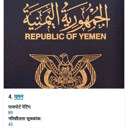
4.
यमन
पासपोर्ट रेटिंग:
89
गतिशीलता सूचकांक:
45