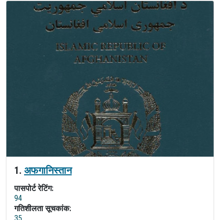
1.
अफगानिस्तान
पासपोर्ट रेटिंग:
94
गतिशीलता सूचकांक:
35