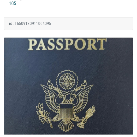
105
id:
16509180911004095