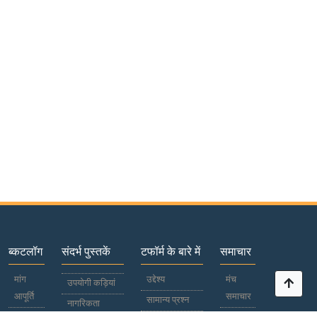
ब्कटलॉग
संदर्भ पुस्तकें
टफॉर्म के बारे में
समाचार
मांग
उद्देश्य
मंच
उपयोगी कड़ियां
आपूर्ति
समाचार
सामान्य प्रश्न
नागरिकता
प्रतिभागियों
विश्व