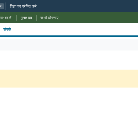
विज्ञापन प्रेषित करे
ला-बदली
मुफ्त का
सभी घोषणाएं
संपर्क