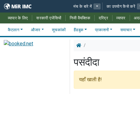
मंच के बारे में
का उपयोग कैसे करें
व्यापार के लिए
सरकारी एजेंसियों
निजी वैयक्तिक
दरिद्र
व्यापार
अद
कैटलाग
औजार
सूचकांकों
हैंडबुक
प्रकाशनों
समाचार
पसंदीदा
यहाँ खाली है!