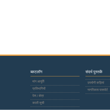
ब्कटलॉग
संदर्भ पुस्तकें
मांग आपूर्ति
उपयोगी कड़ियां
प्रतिभागियों
नागरिकता पासपोर्ट
देश / क्षेत्र
काली सूची