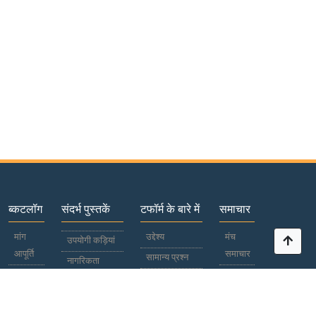
ब्कटलॉग
संदर्भ पुस्तकें
टफॉर्म के बारे में
समाचार
मांग
उद्देश्य
मंच
उपयोगी कड़ियां
आपूर्ति
समाचार
सामान्य प्रश्न
नागरिकता
प्रतिभागियों
विश्व
पासपोर्ट
भाग लेना
समाचार
देश /
सहयोग
क्षेत्र