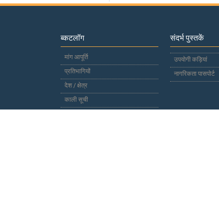
ब्कटलॉग
संदर्भ पुस्तकें
मांग आपूर्ति
उपयोगी कड़ियां
प्रतिभागियों
नागरिकता पासपोर्ट
देश / क्षेत्र
काली सूची
साइट मानचित्र
प्रतिक्रिया
घर
संपर्क