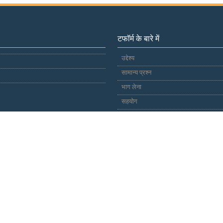
टफॉर्म के बारे में
उद्देश्य
सामान्य प्रश्न
भाग लेना
सहयोग
विज्ञापनदाता
प्रलेखन
अंतर्राष्ट्रीय एवं क्षेत्र
सूचना और विपणन