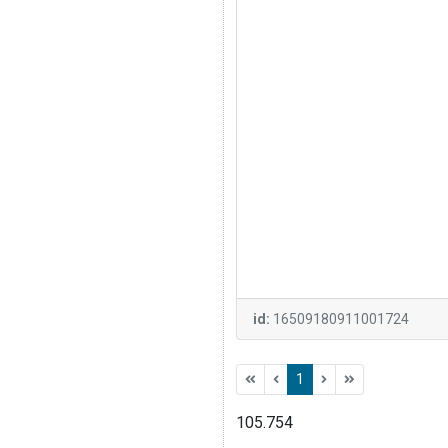
id:
16509180911001724
1
105.754