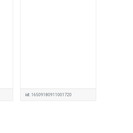
id:
16509180911001720