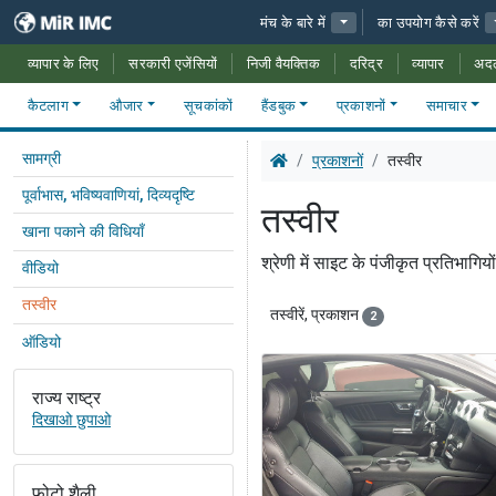
मंच के बारे में
का उपयोग कैसे करें
व्यापार के लिए
सरकारी एजेंसियों
निजी वैयक्तिक
दरिद्र
व्यापार
अद
कैटलाग
औजार
सूचकांकों
हैंडबुक
प्रकाशनों
समाचार
सामग्री
प्रकाशनों
तस्वीर
पूर्वाभास, भविष्यवाणियां, दिव्यदृष्टि
तस्वीर
खाना पकाने की विधियाँ
श्रेणी में साइट के पंजीकृत प्रतिभागिय
वीडियो
तस्वीर
तस्वीरें, प्रकाशन
2
ऑडियो
राज्य राष्ट्र
दिखाओ छुपाओ
फोटो शैली