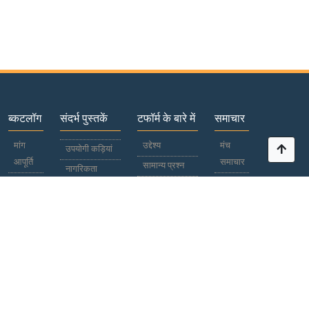
ब्कटलॉग
संदर्भ पुस्तकें
टफॉर्म के बारे में
समाचार
मांग
उद्देश्य
मंच
उपयोगी कड़ियां
आपूर्ति
समाचार
सामान्य प्रश्न
नागरिकता
प्रतिभागियों
विश्व
पासपोर्ट
भाग लेना
समाचार
देश /
सहयोग
क्षेत्र
विज्ञापनदाता
काली
प्रलेखन
सूची
अंतर्राष्ट्रीय एवं