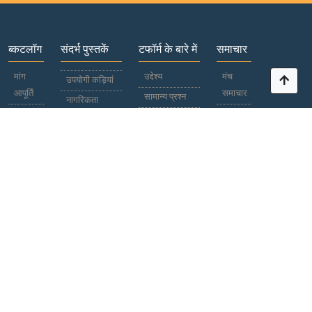
ब्कटलॉग
संदर्भ पुस्तकें
टफॉर्म के बारे में
समाचार
मांग
उद्देश्य
मंच
उपयोगी कड़ियां
आपूर्ति
समाचार
सामान्य प्रश्न
नागरिकता
प्रतिभागियों
विश्व
पासपोर्ट
भाग लेना
समाचार
देश /
सहयोग
क्षेत्र
विज्ञापनदाता
काली
प्रलेखन
सूची
अंतर्राष्ट्रीय एवं
साइट मानचित्र
क्षेत्रीय
+380 50
प्रतिक्रिया
सूचना और
380 14 56
घर
विपणन
संपर्क
केन्द्रों "सहयोग"