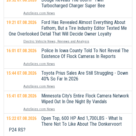
Turbocharged Charger Super Bee
AutoSpies.com News
Ford Has Revealed Almost Everything About
19:21 07.08.2026
Fathom, But a Tire Industry Editor Texted Me
One Overlooked Detail That Will Decide Owner Loyalty
Electric Vehicle News, Reviews and Analysis
Police In Iowa County Told To Not Reveal The
16:01 07.08.2026
Existence Of Flock Cameras In Reports
AutoSpies.com News
Toyota Prius Sales Are Still Struggling - Down
15:44 07.08.2026
40% So Far In 2026
AutoSpies.com News
Minnesota City’s Entire Flock Camera Network
15:41 07.08.2026
Wiped Out In One Night By Vandals
AutoSpies.com News
Open Top, 600 HP And 1,700LBS - What Is
15:22 07.08.2026
There Not To Like About The Donkervoort
P24 RS?