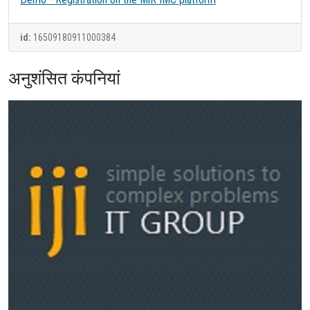
id:
16509180911000384
अनुशंसित कंपनियां