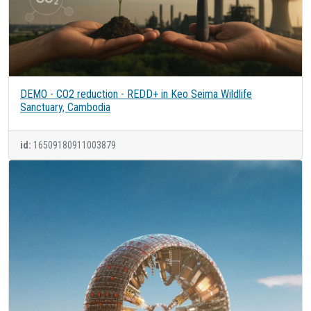
DEMO - CO2 reduction - REDD+ in Keo Seima Wildlife
Sanctuary, Cambodia
id:
16509180911003879