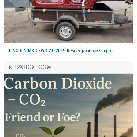
LINCOLN MKC FWD 2.0 2019 Reserv, розборка, шрот
id:
16509180911003896