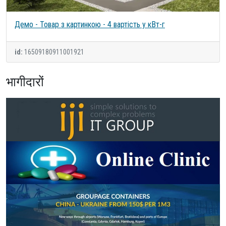
Демо - Товар з картинкою - 4 вартість у кВт-г
id:
16509180911001921
भागीदारों