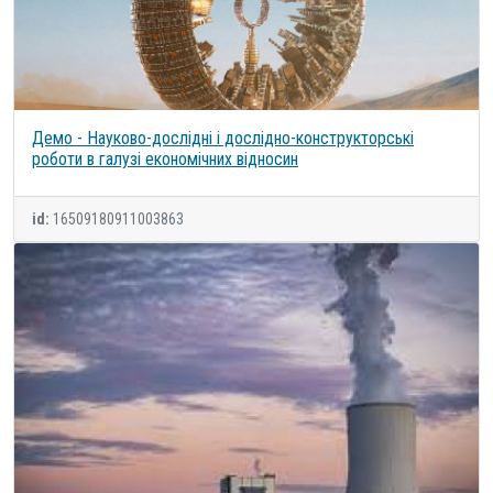
Демо - Науково-дослідні і дослідно-конструкторські
роботи в галузі економічних відносин
id:
16509180911003863