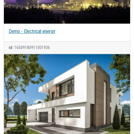
Demo - Electrical energy
id:
16509180911001936