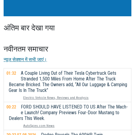
अंतिम बार देखा गया
नवीनतम समाचार
न्यूज सेक्शन में सभी जाएं।
A Couple Living Out of Their Tesla Cybertruck Gets
01:32
Stranded 1,500 Miles From Home After The Truck
Became Bricked. The Owners add, “All Our Luggage & Camping
Gear Is In The Truck”
Electric Vehicle News, Reviews and Analysis
FORD SHOULD HAVE LISTENED TO US After The Mach-
00:22
e Launch! Company Previews Four-Door Mustang to
Dealers This Week.
AutoSpies.com News
Dodge Reveals The 600HP Twin
20:32 07.08.2026