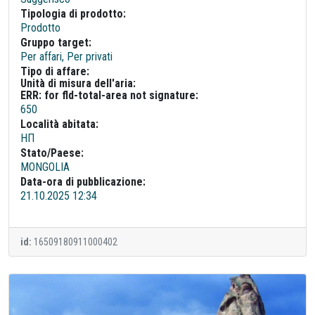
Tipologia di prodotto:
Prodotto
Gruppo target:
Per affari, Per privati
Tipo di affare:
Unità di misura dell'aria:
ERR: for fld-total-area not signature:
650
Località abitata:
НП
Stato/Paese:
MONGOLIA
Data-ora di pubblicazione:
21.10.2025 12:34
id:
16509180911000402