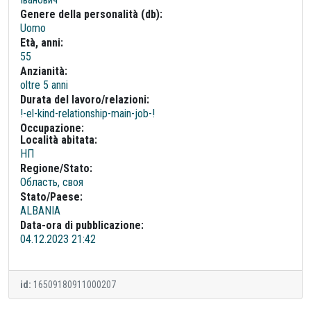
Genere della personalità (db):
Uomo
Età, anni:
55
Anzianità:
oltre 5 anni
Durata del lavoro/relazioni:
!-el-kind-relationship-main-job-!
Occupazione:
Località abitata:
НП
Regione/Stato:
Область, своя
Stato/Paese:
ALBANIA
Data-ora di pubblicazione:
04.12.2023 21:42
id:
16509180911000207