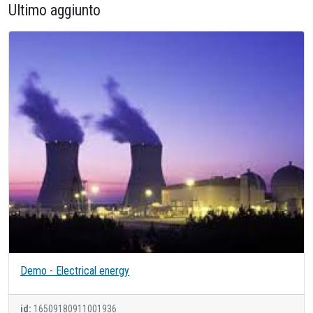
Ultimo aggiunto
Demo - Electrical energy
id:
16509180911001936