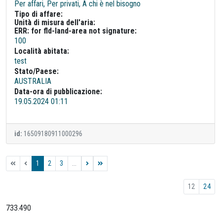
Per affari, Per privati, A chi è nel bisogno
Tipo di affare:
Unità di misura dell'aria:
ERR: for fld-land-area not signature:
100
Località abitata:
test
Stato/Paese:
AUSTRALIA
Data-ora di pubblicazione:
19.05.2024 01:11
id:
16509180911000296
1
2
3
...
12
24
733.490