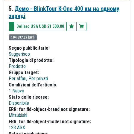
5.
Демо - BlinkTour K-One 400 км на одному
заряді
Dollaro USA USD 21 500,00
104 597,27 kWh
Segno pubblicitario:
Suggerisco
Tipologia di prodotto:
Prodotto
Gruppo target:
Per affari, Per privati
Condizioni dell'articolo:
1 Nuovo
Stato delle risorse:
Disponibile
ERR: for fld-object-brand not signature:
Mitsubishi
ERR: for fld-object-model not signature:
123 ASX
Data di produzione: