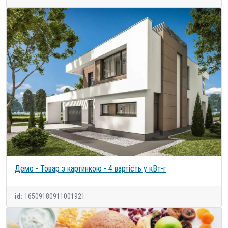
Демо - Товар з картинкою - 4 вартість у кВт-г
id:
16509180911001921