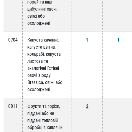
порей та інші
цибулинні овочі,
свіжі або
охолоджені
0704
Капуста качанна,
1
1
капуста цвітна,
кольрабі, капуста
листова та
аналогічні їстівні
овочі з роду
Brassica, свіжі або
охолоджені
0811
Фрукти та горіхи,
2
піддані або не
піддані тепловій
обробці в киплячій