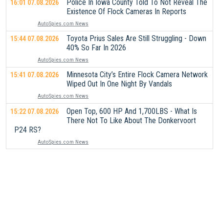
Police In Iowa County Told To Not Reveal The
16:01 07.08.2026
Existence Of Flock Cameras In Reports
AutoSpies.com News
Toyota Prius Sales Are Still Struggling - Down
15:44 07.08.2026
40% So Far In 2026
AutoSpies.com News
Minnesota City’s Entire Flock Camera Network
15:41 07.08.2026
Wiped Out In One Night By Vandals
AutoSpies.com News
Open Top, 600 HP And 1,700LBS - What Is
15:22 07.08.2026
There Not To Like About The Donkervoort
P24 RS?
AutoSpies.com News