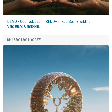
DEMO - CO2 reduction - REDD+ in Keo Seima Wildlife
Sanctuary, Cambodia
id:
16509180911003879