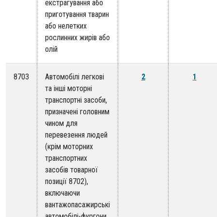
екстрагування або
приготування тварин
або нелетких
рослинних жирів або
олій
8703
Автомобілі легкові
2
1
та інші моторні
транспортні засоби,
призначені головним
чином для
перевезення людей
(крім моторних
транспортних
засобів товарної
позиції 8702),
включаючи
вантажопасажирські
автомобілі-фургони