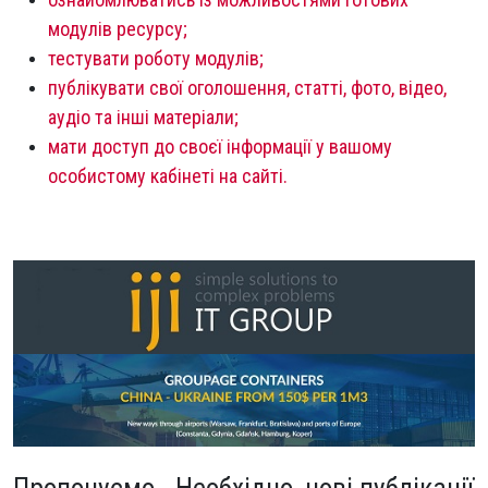
модулів ресурсу;
тестувати роботу модулів;
публікувати свої оголошення, статті, фото, відео,
аудіо та інші матеріали;
мати доступ до своєї інформації у вашому
особистому кабінеті на сайті.