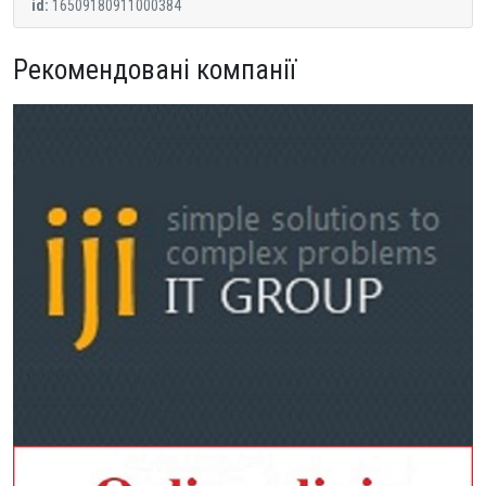
id:
16509180911000384
Рекомендовані компанії