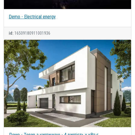
Demo - Electrical energy
id:
16509180911001936
Демо - Товар з картинкою - 4 вартість у кВт-г