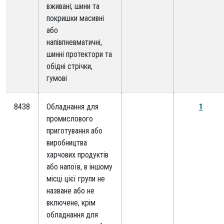
вживані; шини та
покришки масивні
або
напівпневматичні,
шинні протектори та
обідні стрічки,
гумові
8438
Обладнання для
1
промислового
приготування або
виробництва
харчових продуктів
або напоїв, в іншому
місці цієї групи не
назване або не
включене, крім
обладнання для