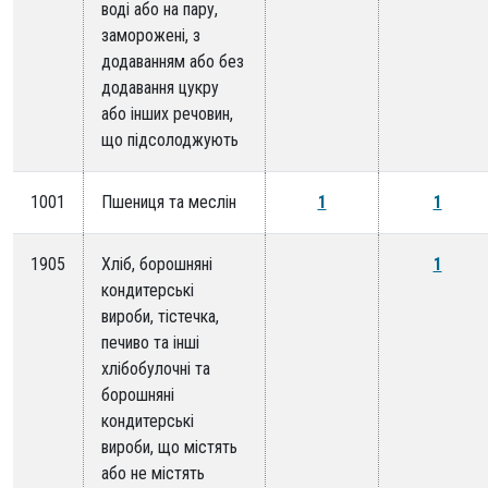
воді або на пару,
заморожені, з
додаванням або без
додавання цукру
або інших речовин,
що підсолоджують
1001
Пшениця та меслін
1
1
1905
Хліб, борошняні
1
кондитерські
вироби, тістечка,
печиво та інші
хлібобулочні та
борошняні
кондитерські
вироби, що містять
або не містять