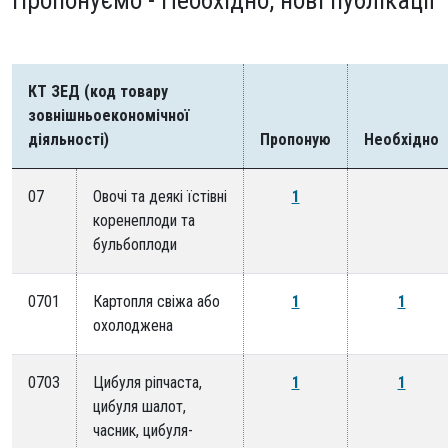
Пропонуємо - Необхідно, нові публікації
КТ ЗЕД (код товару
зовнішньоекономічної
діяльності)
Пропоную
Необхідно
07
Овочі та деякі їстівні
1
коренеплоди та
бульбоплоди
0701
Картопля свіжа або
1
1
охолоджена
0703
Цибуля ріпчаста,
1
1
цибуля шалот,
часник, цибуля-