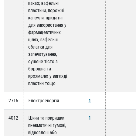
какао; вафельні
пластини, порожні
капсули, придатні
для використання у
фармацевтичних
цілях, вафельні
облатки для
запечатування,
сушене тісто з
борошна та
крохмалю у вигляді
пластин тощо.
2716
Електроенергія
1
4012
Шини та покришки
1
пневматичні гумові,
відновлені або