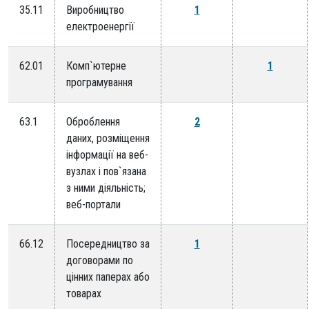
35.11
Виробництво
1
електроенергії
62.01
Комп`ютерне
1
програмування
63.1
Оброблення
2
даних, розміщення
інформації на веб-
вузлах і пов`язана
з ними діяльність;
веб-портали
66.12
Посередництво за
1
договорами по
цінних паперах або
товарах