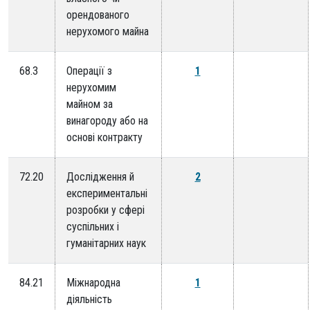
орендованого
нерухомого майна
68.3
Операції з
1
нерухомим
майном за
винагороду або на
основі контракту
72.20
Дослідження й
2
експериментальні
розробки у сфері
суспільних і
гуманітарних наук
84.21
Міжнародна
1
діяльність