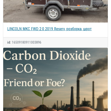
LINCOLN MKC FWD 2.0 2019 Reserv, розборка, шрот
id:
16509180911003896