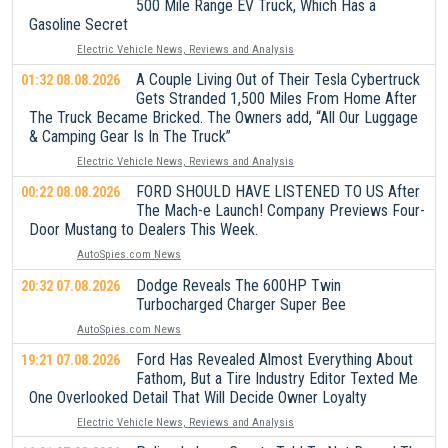
500 Mile Range EV Truck, Which Has a
Gasoline Secret
Electric Vehicle News, Reviews and Analysis
A Couple Living Out of Their Tesla Cybertruck
01:32 08.08.2026
Gets Stranded 1,500 Miles From Home After
The Truck Became Bricked. The Owners add, “All Our Luggage
& Camping Gear Is In The Truck”
Electric Vehicle News, Reviews and Analysis
FORD SHOULD HAVE LISTENED TO US After
00:22 08.08.2026
The Mach-e Launch! Company Previews Four-
Door Mustang to Dealers This Week.
AutoSpies.com News
Dodge Reveals The 600HP Twin
20:32 07.08.2026
Turbocharged Charger Super Bee
AutoSpies.com News
Ford Has Revealed Almost Everything About
19:21 07.08.2026
Fathom, But a Tire Industry Editor Texted Me
One Overlooked Detail That Will Decide Owner Loyalty
Electric Vehicle News, Reviews and Analysis