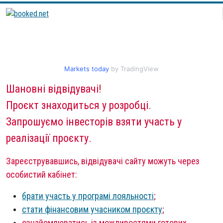
Markets today
by TradingView
Шановні відвідувачі!
Проєкт знаходиться у розробці.
Запрошуємо інвесторів взяти участь у
реалізації проєкту.
Зареєструвавшись, відвідувачі сайту можуть через
особистий кабінет:
брати участь у програмі лояльності
;
стати фінансовим учасником проєкту
;
ознайомлюватись із можливостями готових