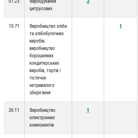
01.23
Вирощування
2
цитрусових
10.71
Виробництво хліба
1
та хлібобулочних
виробів;
виробництво
борошняних
кондитерських
виробів, тортів і
тістечок
нетривалого
зберігання
26.11
Виробництво
1
електронних
компонентів