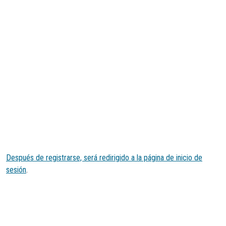
Después de registrarse, será redirigido a la página de inicio de
sesión
.