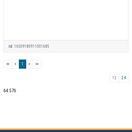
id:
16509180911001685
1
12
24
64.576