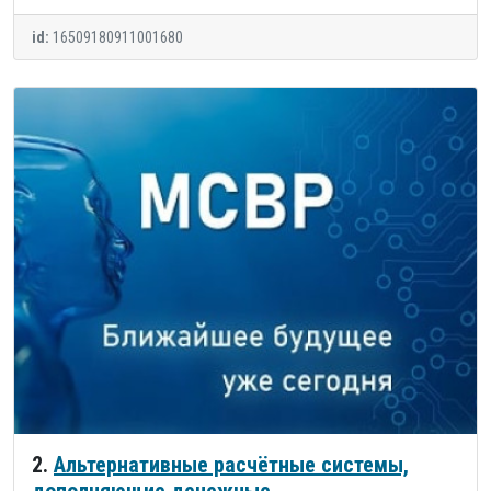
id:
16509180911001680
2.
Альтернативные расчётные системы,