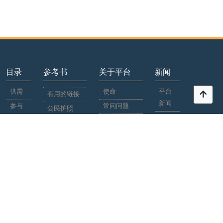
目录
参考书
关于平台
新闻
供需
使命
平台
有用的链接
新闻
参与
常问问题
公民护照
者
世界
参与
新闻
国家/
合作
地区
广告商
黑名
文档
单
網站地圖
+380 50