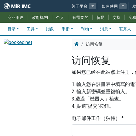
关于平台
如何使用
商业用途
政府机构
个人
有需要的
贸易
交换
免
目录
工具
指数
手册
刊物
消息
联系人
访问恢复
访问恢复
如果您已经在此站点上注册，
1. 輸入您在註冊表中填寫的
2. 輸入新密碼並重複輸入。
3.透過「機器人」檢查。
4. 點選“提交”按鈕。
电子邮件工作（独特） *