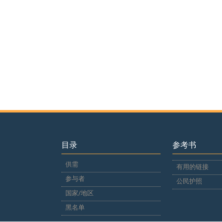
目录
参考书
供需
有用的链接
参与者
公民护照
国家/地区
黑名单